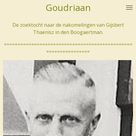
Goudriaan
Ga
direct
naar
De zoektocht naar de nakomelingen van Gijsbert
de
Thaenisz in den Boogaertman.
hoofdinhoud
===============================================
================